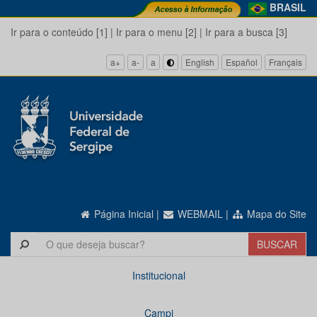
BRASIL
Ir para o conteúdo [1]
|
Ir para o menu [2]
|
Ir para a busca [3]
a+
a-
a
English
Español
Français
Página Inicial
|
WEBMAIL
|
Mapa do Site
Institucional
Campi