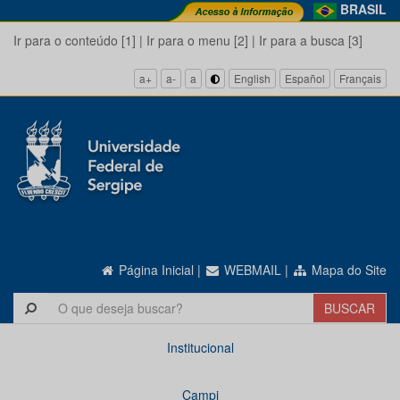
BRASIL
Ir para o conteúdo [1]
|
Ir para o menu [2]
|
Ir para a busca [3]
a+
a-
a
English
Español
Français
Página Inicial
|
WEBMAIL
|
Mapa do Site
Institucional
Campi