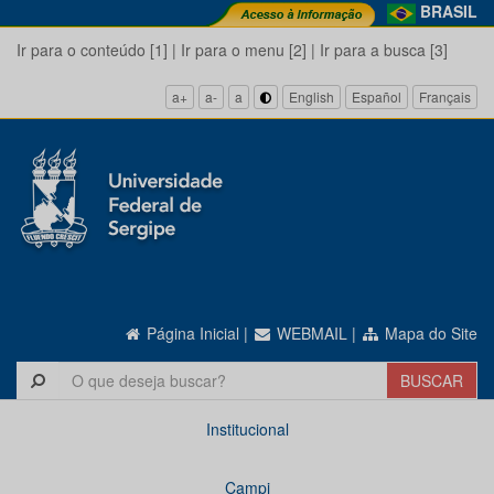
BRASIL
Ir para o conteúdo [1]
|
Ir para o menu [2]
|
Ir para a busca [3]
a+
a-
a
English
Español
Français
Página Inicial
|
WEBMAIL
|
Mapa do Site
Institucional
Campi