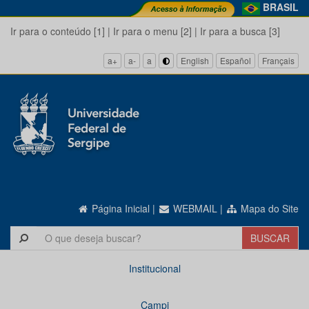
BRASIL
Ir para o conteúdo [1]
|
Ir para o menu [2]
|
Ir para a busca [3]
a+
a-
a
English
Español
Français
Página Inicial
|
WEBMAIL
|
Mapa do Site
Institucional
Campi