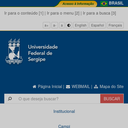
BRASIL
Ir para o conteúdo [1]
|
Ir para o menu [2]
|
Ir para a busca [3]
a+
a-
a
English
Español
Français
Página Inicial
|
WEBMAIL
|
Mapa do Site
Institucional
Campi