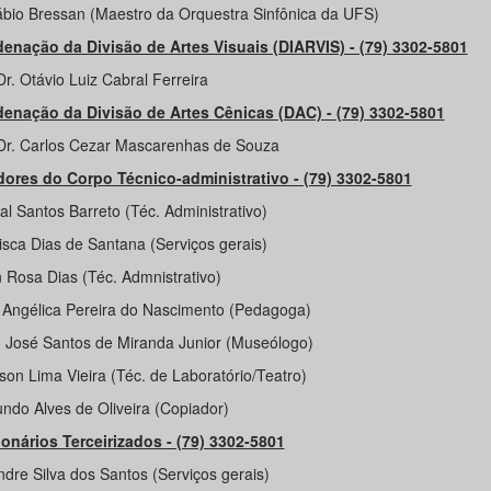
ábio Bressan (Maestro da Orquestra Sinfônica da UFS)
enação da Divisão de Artes Visuais (DIARVIS) - (79) 3302-5801
Dr. Otávio Luiz Cabral Ferreira
enação da Divisão de Artes Cênicas (DAC) - (79) 3302-5801
 Dr. Carlos Cezar Mascarenhas de Souza
dores do Corpo Técnico-administrativo - (79) 3302-5801
l Santos Barreto (Téc. Administrativo)
isca Dias de Santana (Serviços gerais)
n Rosa Dias (Téc. Admnistrativo)
 Angélica Pereira do Nascimento (Pedagoga)
o José Santos de Miranda Junior (Museólogo)
son Lima Vieira (Téc. de Laboratório/Teatro)
ndo Alves de Oliveira (Copiador)
onários Terceirizados - (79) 3302-5801
ndre Silva dos Santos (Serviços gerais)