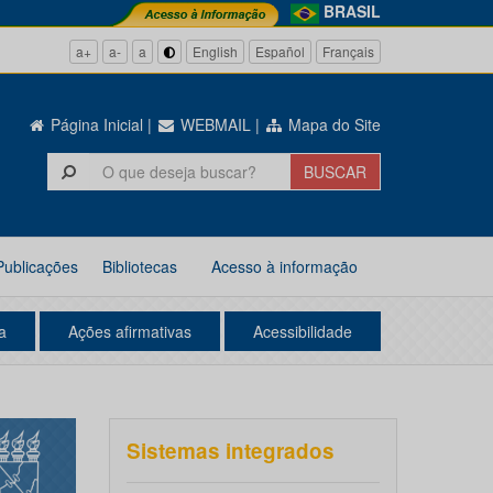
BRASIL
a+
a-
a
English
Español
Français
Página Inicial
|
WEBMAIL
|
Mapa do Site
Publicações
Bibliotecas
Acesso à informação
a
Ações afirmativas
Acessibilidade
Sistemas integrados