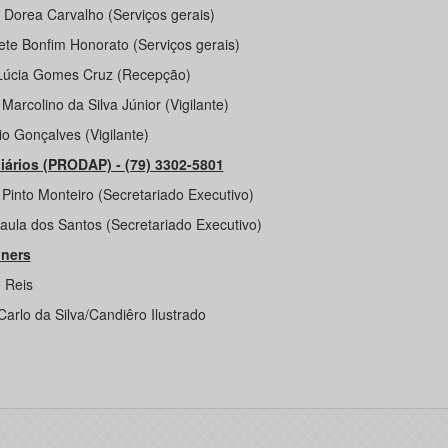
 Dorea Carvalho (Serviços gerais)
ete Bonfim Honorato (Serviços gerais)
Lúcia Gomes Cruz (Recepção)
Marcolino da Silva Júnior (Vigilante)
io Gonçalves (Vigilante)
iários (PRODAP) - (79) 3302-5801
Pinto Monteiro (Secretariado Executivo)
aula dos Santos (Secretariado Executivo)
ners
e Reis
Carlo da Silva/Candiêro Ilustrado