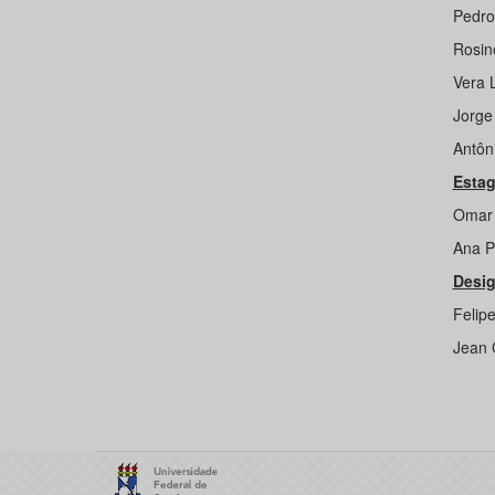
Pedro
Rosin
Vera 
Jorge 
Antôn
Estag
Omar 
Ana P
Desig
Felip
Jean 