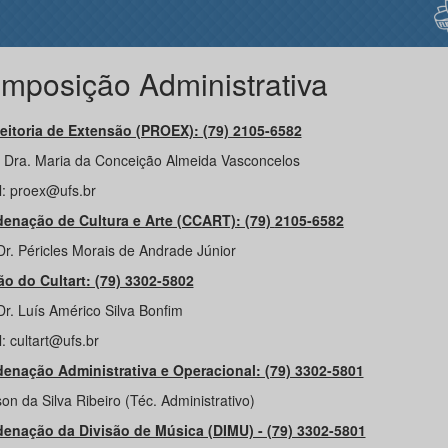
mposição Administrativa
eitoria de Extensão (PROEX): (79) 2105-6582
. Dra. Maria da Conceição Almeida Vasconcelos
l: proex@ufs.br
enação de Cultura e Arte (CCART): (79)
2105-6582
Dr. Péricles Morais de Andrade Júnior
ão do Cultart: (79) 3302-5802
Dr. Luís Américo Silva Bonfim
: cultart@ufs.br
enação Administrativa e Operacional: (79) 3302-5801
on da Silva Ribeiro (Téc. Administrativo)
enação da Divisão de Música (DIMU) - (79) 3302-5801