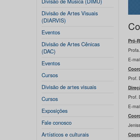
Divisão de Música (DIMU)
Divisão de Artes Visuais
(DIARVIS)
Co
Eventos
Pró-R
Divisão de Artes Cênicas
Profa
(DAC)
E-mai
Eventos
Coord
Cursos
Prof. 
Divisão de artes visuais
Direç
Prof. 
Cursos
E-mail
Exposições
Coord
Fale conosco
Jeniss
Artísticos e culturais
Coord