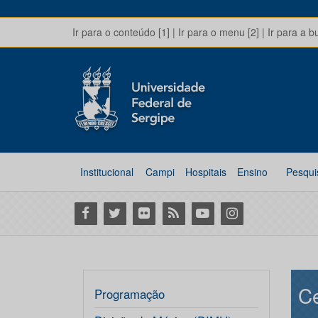
Ir para o conteúdo [1]
|
Ir para o menu [2]
|
Ir para a b
Institucional
Campi
Hospitais
Ensino
Pesqui
Facebook
Twitter
Flickr
RSS
Youtube
Instagram
Ce
Programação