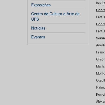
Ion F
Exposições
Coord
Centro de Cultura e Arte da
Prof. 
UFS
Coord
Notícias
Prof.
Eventos
Servi
Aderba
Franc
Gilso
Maria
Muril
Otagil
Raimu
Funci
Alexa