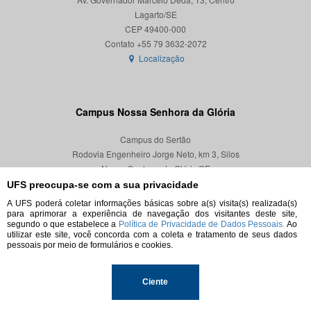
Lagarto/SE
CEP 49400-000
Localização
Campus Nossa Senhora da Glória
Campus do Sertão
Rodovia Engenheiro Jorge Neto, km 3, Silos
Nossa Senhora da Glória/SE
CEP 49680-000
UFS preocupa-se com a sua privacidade
A UFS poderá coletar informações básicas sobre a(s) visita(s) realizada(s)
Localização
para aprimorar a experiência de navegação dos visitantes deste site,
segundo o que estabelece a
Política de Privacidade de Dados Pessoais.
Ao
utilizar este site, você concorda com a coleta e tratamento de seus dados
pessoais por meio de formulários e cookies.
© 2026. Todos os direitos reservados.
Ciente
Universidade Federal de Sergipe.