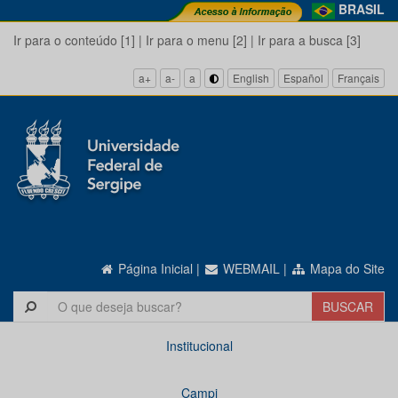
BRASIL
Ir para o conteúdo [1]
|
Ir para o menu [2]
|
Ir para a busca [3]
a+
a-
a
English
Español
Français
Página Inicial
|
WEBMAIL
|
Mapa do Site
Institucional
Campi